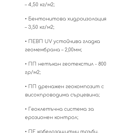
– 4,50 кг/м2;
• Бентонитова хидроизолация
– 3,50 кг/м2;
• ПЕВП UV устойчива гладка
геомембрана – 2,00мм;
• ПП нетъкан геотекстил - 800
гр/м2;
• ПП дренажен геокомпозит с
високпроводима сърцевина;
• Геоклетъчна система за
ерозионен контрол;
• ПЕ кабелозащитни тръби.