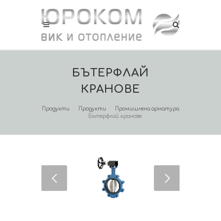
БЪТЕРФЛАЙ
КРАНОВЕ
Продукти
Продукти
Промишлена арматура
Бътерфлай кранове