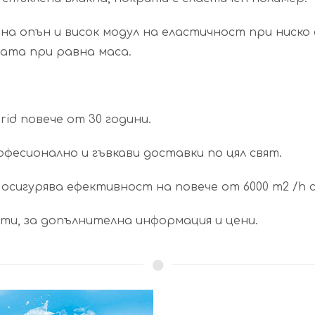
 на опън и висок модул на еластичност при ниско
ата при равна маса.
id повече от 30 години.
фесионално и гъвкави доставки по цял свят.
 осигурява ефективност на повече от 6000 m2 /h
и, за допълнителна информация и цени.