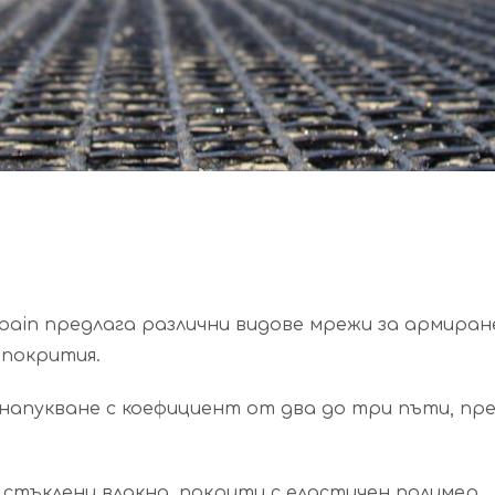
ain предлага различни видове мрежи за армиран
 покрития.
апукване с коефициент от два до три пъти, пр
стъклени влакна, покрити с еластичен полимер.