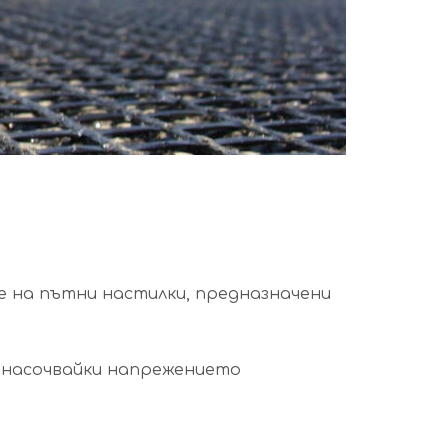
е на пътни настилки, предназначени
енасочвайки напрежението