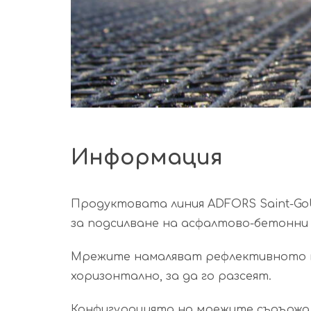
Информация
Продуктовата линия ADFORS Saint-Gob
за подсилване на асфалтово-бетонни
Мрежите намаляват рефлективното н
хоризонтално, за да го разсеят.
Конфигурацията на мрежите съдържа 