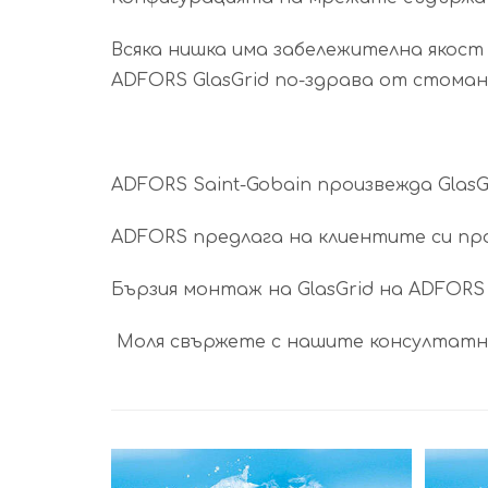
Всяка нишка има забележителна якост
ADFORS GlasGrid по-здрава от стоман
ADFORS Saint-Gobain произвежда GlasGr
ADFORS предлага на клиентите си про
Бързия монтаж на GlasGrid на ADFORS
Моля свържете с нашите консултатнт