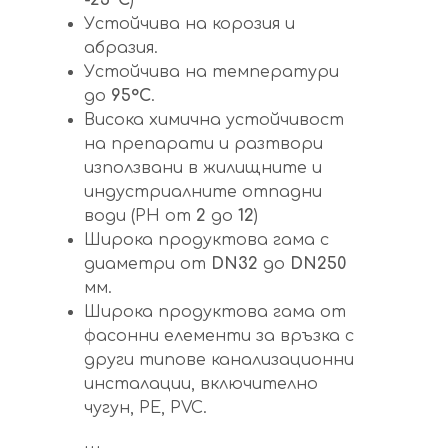
-25
°С
)
Устойчива на корозия и
абразия.
Устойчива на температури
до
95
°С
.
Висока химична устойчивост
на препарати и разтвори
използвани в жилищните и
индустриалните отпадни
води (PH от
2
до
12
)
Широка продуктова гама с
диаметри от
DN32
до
DN25
0
мм.
Широка продуктова гама от
фасонни елементи за връзка с
други типове канализационни
инсталации, включително
чугун, PE, PVC.