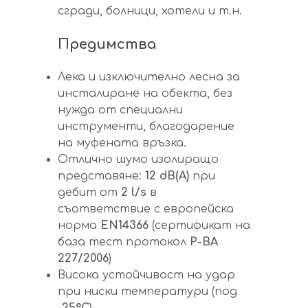
сгради, болници, хотели и т.н.
Предимства
Лека и изключително лесна за
инсталиране на обекта, без
нужда от специални
инструменти, благодарение
на муфената връзка.
Отлично шумо изолиращо
представяне:
12
dB(A)
при
дебит от
2 l/s
в
съответствие с европейска
норма
EN14366
(сертификат на
база тест протокол
P-BA
227
/2006
)
Висока устойчивост на удар
при ниски температури (под