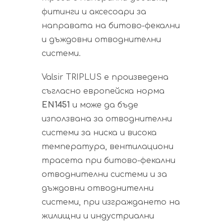
фитинги и аксесоари за
направата на битово-фекални
и дъждовни отводнителни
системи.
Valsir TRIPLUS е произведена
съгласно европейска норма
EN1451
и може да бъде
използвана за отводнителни
системи за ниска и висока
температура, вентилациони
трасета при битово-фекални
отводнителни системи и за
дъждовни отводнителни
системи, при изграждането на
жилищни и индустриални