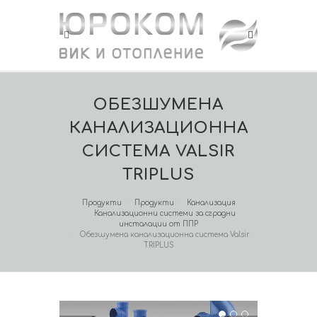
OБЕЗШУМЕНА
КАНАЛИЗАЦИОННА
СИСТЕМА VALSIR
TRIPLUS
Продукти
Продукти
Канализация
Канализационни системи за сградни
инсталации от ППР
Oбезшумена канализационна система Valsir
TRIPLUS